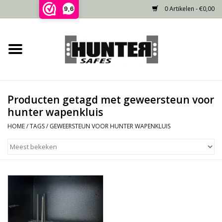
0 Artikelen - €0,00
9,6
Home
Voorraad
Producten getagd met geweersteun voor
Gecertificeerd
hunter wapenkluis
HOME
/
TAGS
/
GEWEERSTEUN VOOR HUNTER WAPENKLUIS
Niet gecertificeerd
Kluisdeur
Recente projecten
Opties