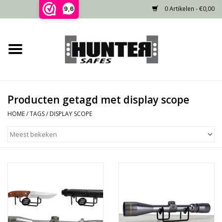
0 Artikelen - €0,00
9,6
Home
Voorraad
Producten getagd met display scope
Gecertificeerd
HOME
/
TAGS
/
DISPLAY SCOPE
Niet gecertificeerd
Kluisdeur
Recente projecten
Opties