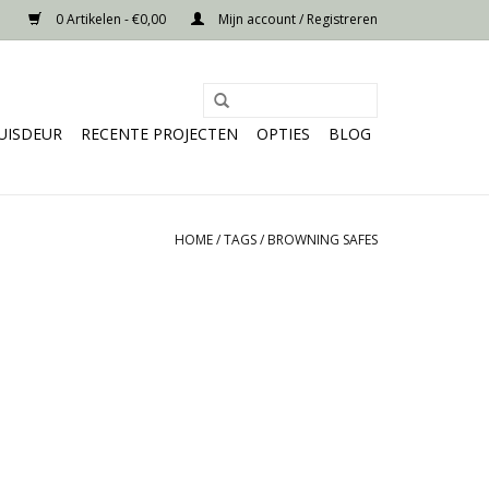
0 Artikelen - €0,00
Mijn account / Registreren
UISDEUR
RECENTE PROJECTEN
OPTIES
BLOG
HOME
/
TAGS
/
BROWNING SAFES