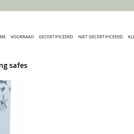
ME
VOORRAAD
GECERTIFICEERD
NIET GECERTIFICEERD
KL
ng safes
0×80×40 cm
N14450
erschillende
erschillende
erse kleuren
NKELWAGEN