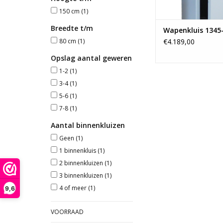
150 cm
(1)
Breedte t/m
Wapenkluis 1345
80 cm
(1)
€4.189,00
Opslag aantal geweren
1-2
(1)
3-4
(1)
5-6
(1)
7-8
(1)
Aantal binnenkluizen
Geen
(1)
1 binnenkluis
(1)
2 binnenkluizen
(1)
3 binnenkluizen
(1)
4 of meer
(1)
9,6
VOORRAAD