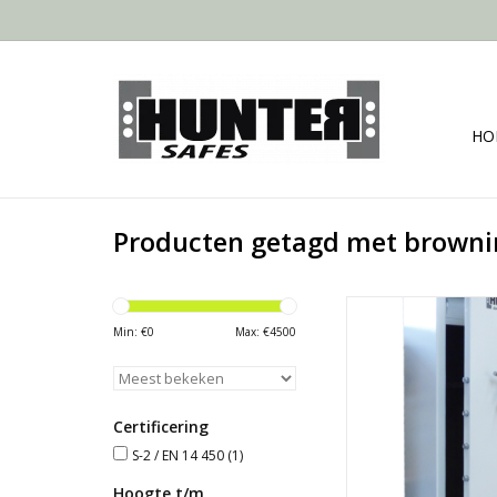
HO
Producten getagd met browni
- Buitenafmeting: 15
- Klasse S-2 / E
Min: €
0
Max: €
4500
- Gratis keuze uit: 5 v
indelingen
- Gratis keuze uit 3 v
sloten
Certificering
- Gratis keuze uit div
S-2 / EN 14 450
(1)
TOEVOEGEN AAN WI
Hoogte t/m