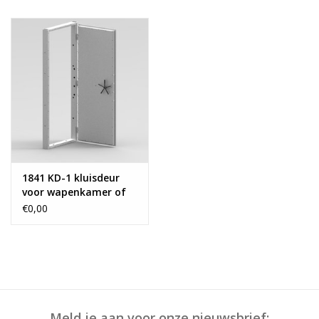
Blog
1841 KD-1 kluisdeur
voor wapenkamer of
archiefruimte
€0,00
Meld je aan voor onze nieuwsbrief: