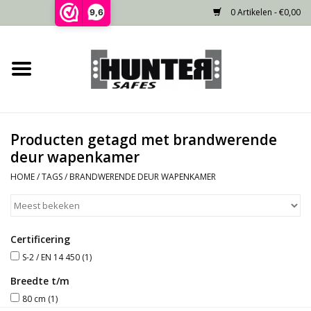
0 Artikelen - €0,00
9,6
Home
Voorraad
Producten getagd met brandwerende
Gecertificeerd
deur wapenkamer
HOME
/
TAGS
/
BRANDWERENDE DEUR WAPENKAMER
Niet gecertificeerd
Kluisdeur
Certificering
S-2 / EN 14 450
(1)
Recente projecten
Breedte t/m
80 cm
(1)
Opties