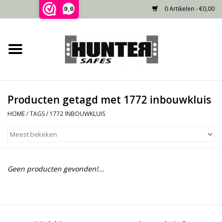
0 Artikelen - €0,00
9,6
Home
Voorraad
Producten getagd met 1772 inbouwkluis
Gecertificeerd
HOME
/
TAGS
/
1772 INBOUWKLUIS
Niet gecertificeerd
Kluisdeur
Geen producten gevonden!...
Recente projecten
Opties