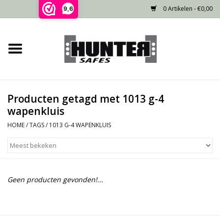
0 Artikelen - €0,00
9,6
Home
Voorraad
Producten getagd met 1013 g-4
Gecertificeerd
wapenkluis
HOME
/
TAGS
/
1013 G-4 WAPENKLUIS
Niet gecertificeerd
Kluisdeur
Geen producten gevonden!...
Recente projecten
Opties