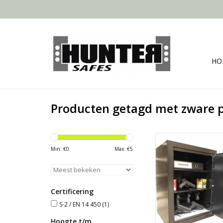
HO
Producten getagd met zware p
70x50x40 c
- Klasse S-
Min: €
0
Max: €
5
- 3 verstelbare l
TOEVOEGEN AAN WI
Certificering
S-2 / EN 14 450
(1)
Hoogte t/m