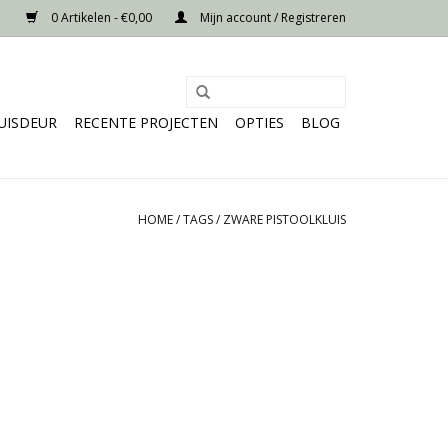
0 Artikelen - €0,00
Mijn account / Registreren
UISDEUR
RECENTE PROJECTEN
OPTIES
BLOG
HOME
/
TAGS
/
ZWARE PISTOOLKLUIS