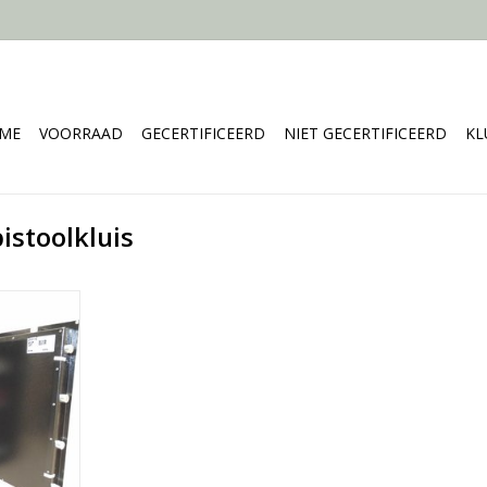
ME
VOORRAAD
GECERTIFICEERD
NIET GECERTIFICEERD
KL
istoolkluis
m
2
egborden
NKELWAGEN