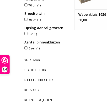
70 cm
(1)
Breedte t/m
Wapenkluis 1659 
60 cm
(1)
€0,00
Opslag aantal geweren
1-2
(1)
Aantal binnenkluizen
Geen
(1)
VOORRAAD
9,6
GECERTIFICEERD
NIET GECERTIFICEERD
KLUISDEUR
RECENTE PROJECTEN