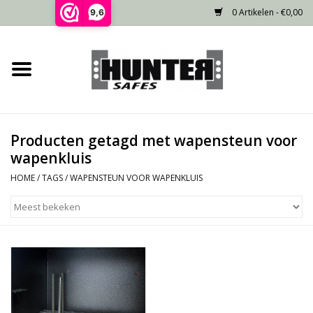
0 Artikelen - €0,00
9,6
Home
Voorraad
Producten getagd met wapensteun voor
Gecertificeerd
wapenkluis
HOME
/
TAGS
/
WAPENSTEUN VOOR WAPENKLUIS
Niet gecertificeerd
Kluisdeur
Recente projecten
Opties