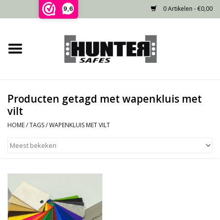
0 Artikelen - €0,00
9,6
Home
Voorraad
Producten getagd met wapenkluis met
Gecertificeerd
vilt
HOME
/
TAGS
/
WAPENKLUIS MET VILT
Niet gecertificeerd
Kluisdeur
Recente projecten
Opties