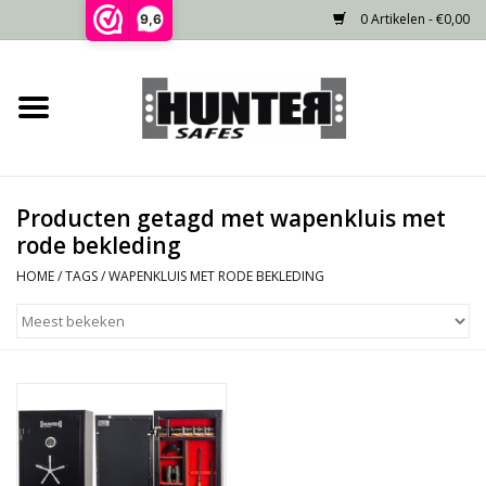
0 Artikelen - €0,00
9,6
Home
Voorraad
Producten getagd met wapenkluis met
Gecertificeerd
rode bekleding
HOME
/
TAGS
/
WAPENKLUIS MET RODE BEKLEDING
Niet gecertificeerd
Kluisdeur
Recente projecten
Opties