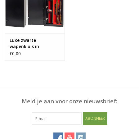
Blog
Luxe zwarte
wapenkluis in
Amerikaanse stijl 1837
€0,00
voor 5 geweren
Meld je aan voor onze nieuwsbrief:
ABONNEER