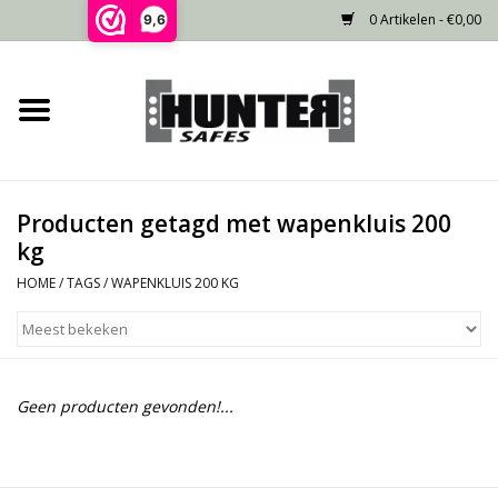
0 Artikelen - €0,00
9,6
Home
Voorraad
Producten getagd met wapenkluis 200
Gecertificeerd
kg
HOME
/
TAGS
/
WAPENKLUIS 200 KG
Niet gecertificeerd
Kluisdeur
Geen producten gevonden!...
Recente projecten
Opties