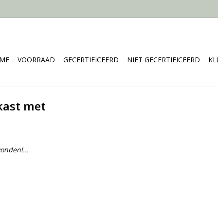
ME
VOORRAAD
GECERTIFICEERD
NIET GECERTIFICEERD
KL
kast met
onden!...