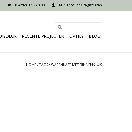
0 Artikelen - €0,00
Mijn account / Registreren
UISDEUR
RECENTE PROJECTEN
OPTIES
BLOG
HOME
/
TAGS
/
WAPENKAST MET BINNENKLUIS