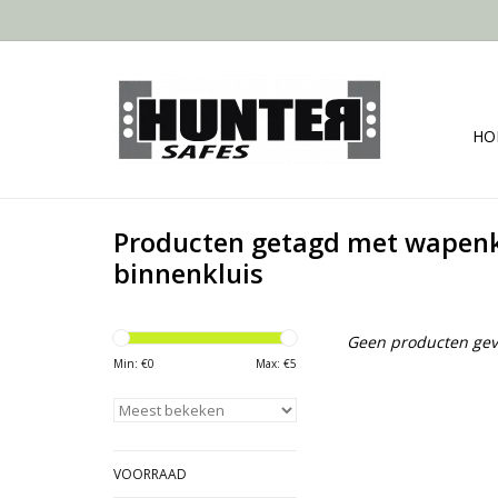
HO
Producten getagd met wapen
binnenkluis
Geen producten gev
Min: €
0
Max: €
5
VOORRAAD