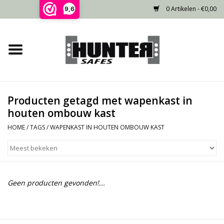
0 Artikelen - €0,00
9,6
Home
Voorraad
Producten getagd met wapenkast in
Gecertificeerd
houten ombouw kast
HOME
/
TAGS
/
WAPENKAST IN HOUTEN OMBOUW KAST
Niet gecertificeerd
Kluisdeur
Geen producten gevonden!...
Recente projecten
Opties