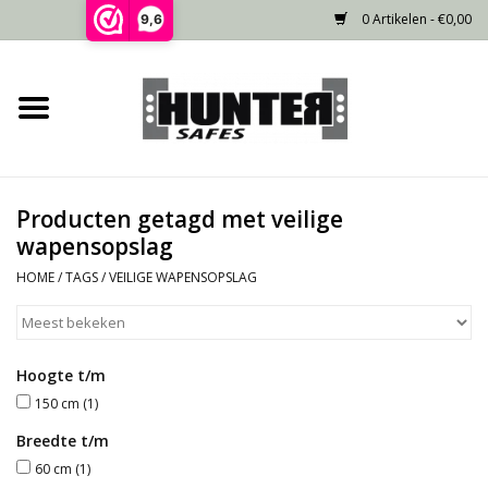
0 Artikelen - €0,00
9,6
Home
Voorraad
Producten getagd met veilige
Gecertificeerd
wapensopslag
HOME
/
TAGS
/
VEILIGE WAPENSOPSLAG
Niet gecertificeerd
Kluisdeur
Hoogte t/m
150 cm
(1)
Recente projecten
Breedte t/m
60 cm
(1)
Opties