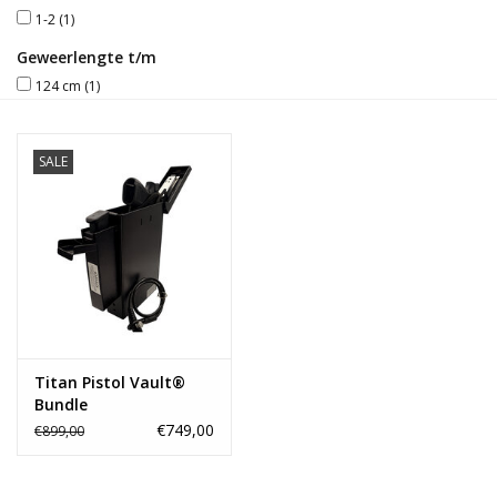
1-2
(1)
Blog
Geweerlengte t/m
124 cm
(1)
SALE
Titan Pistol Vault®
Bundle
€749,00
€899,00