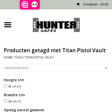
0 Artikelen - €0,00
9,6
Home
Voorraad
Producten getagd met Titan Pistol Vault
Gecertificeerd
HOME
/
TAGS
/
TITAN PISTOL VAULT
Niet gecertificeerd
Hoogte t/m
Kluisdeur
45 cm
(1)
Recente projecten
Breedte t/m
38 cm
(1)
Opties
Opslag aantal geweren