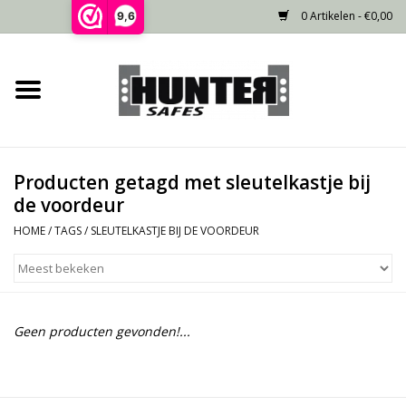
0 Artikelen - €0,00
9,6
Home
Voorraad
Producten getagd met sleutelkastje bij
Gecertificeerd
de voordeur
HOME
/
TAGS
/
SLEUTELKASTJE BIJ DE VOORDEUR
Niet gecertificeerd
Kluisdeur
Geen producten gevonden!...
Recente projecten
Opties