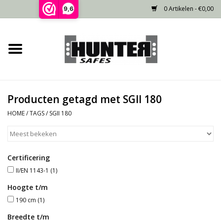
0 Artikelen - €0,00
9,6
Home
Voorraad
Producten getagd met SGII 180
Gecertificeerd
HOME
/
TAGS
/
SGII 180
Niet gecertificeerd
Certificering
Kluisdeur
II/EN 1143-1
(1)
Recente projecten
Hoogte t/m
190 cm
(1)
Opties
Breedte t/m