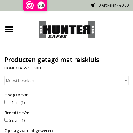
0 Artikelen - €0,00
9,6
Home
Voorraad
Producten getagd met reiskluis
Gecertificeerd
HOME
/
TAGS
/
REISKLUIS
Niet gecertificeerd
Hoogte t/m
Kluisdeur
45 cm
(1)
Recente projecten
Breedte t/m
38 cm
(1)
Opties
Opslag aantal geweren