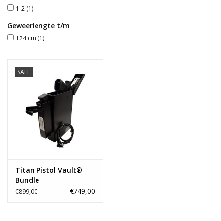
1-2
(1)
Blog
Geweerlengte t/m
124 cm
(1)
SALE
Titan Pistol Vault®
Bundle
€749,00
€899,00