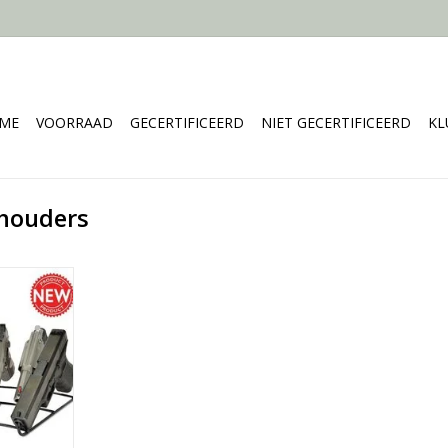
ME
VOORRAAD
GECERTIFICEERD
NIET GECERTIFICEERD
KL
lhouders
imaal .22
ting
es afgerond
 pistolen
NKELWAGEN