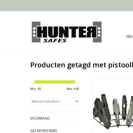
HO
Producten getagd met pistoo
- Geschikt voor min
kaliber
Min: €
0
Max: €
40
- Kunststof coa
- Uiteinden zijn netj
- Geschikt voor de 7
TOEVOEGEN AAN WI
VOORRAAD
GECERTIFICEERD