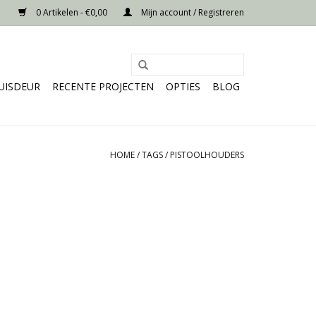
0 Artikelen - €0,00
Mijn account / Registreren
UISDEUR
RECENTE PROJECTEN
OPTIES
BLOG
HOME
/
TAGS
/
PISTOOLHOUDERS