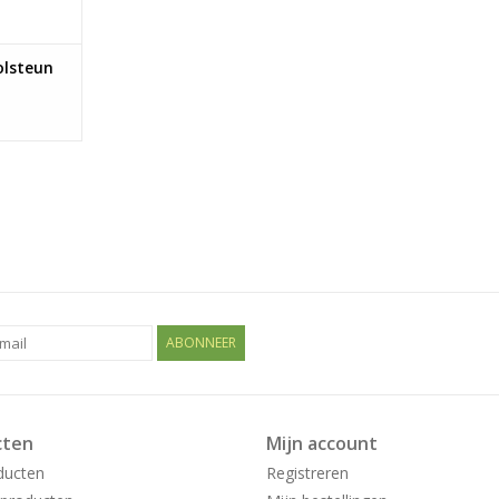
olsteun
ABONNEER
cten
Mijn account
ducten
Registreren