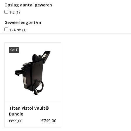
Opslag aantal geweren
Blog
1-2
(1)
Geweerlengte t/m
124 cm
(1)
SALE
Titan Pistol Vault®
Bundle
€749,00
€899,00