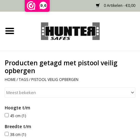
0 Artikelen - €0,00
9,6
Home
Voorraad
Producten getagd met pistool veilig
Gecertificeerd
opbergen
HOME
/
TAGS
/
PISTOOL VEILIG OPBERGEN
Niet gecertificeerd
Kluisdeur
Hoogte t/m
45 cm
(1)
Recente projecten
Breedte t/m
38 cm
(1)
Opties