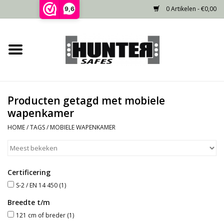
0 Artikelen - €0,00
9,6
Home
Voorraad
Producten getagd met mobiele
Gecertificeerd
wapenkamer
HOME
/
TAGS
/
MOBIELE WAPENKAMER
Niet gecertificeerd
Kluisdeur
Certificering
S-2 / EN 14 450
(1)
Recente projecten
Breedte t/m
121 cm of breder
(1)
Opties