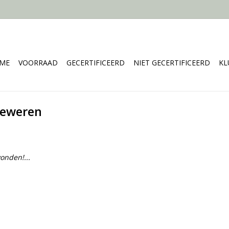
ME
VOORRAAD
GECERTIFICEERD
NIET GECERTIFICEERD
KL
geweren
onden!...