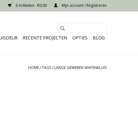
0 Artikelen - €0,00
Mijn account / Registreren
UISDEUR
RECENTE PROJECTEN
OPTIES
BLOG
HOME
/
TAGS
/
LANGE GEWEREN WAPENKLUIS