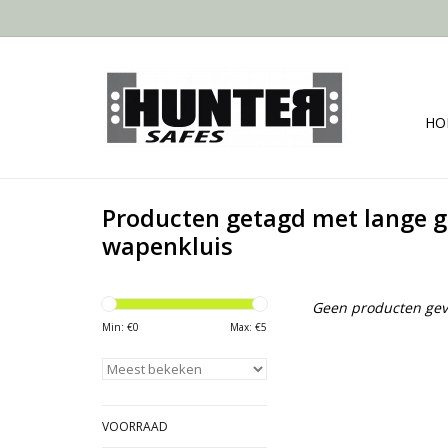
HO
Producten getagd met lange 
wapenkluis
Geen producten gev
Min: €
0
Max: €
5
VOORRAAD