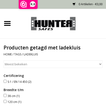
0 Artikelen - €0,00
9,6
Home
Voorraad
Producten getagd met ladekluis
Gecertificeerd
HOME
/
TAGS
/
LADEKLUIS
Niet gecertificeerd
Certificering
Kluisdeur
S-1 / EN 14 450
(2)
Recente projecten
Breedte t/m
38 cm
(1)
120 cm
(1)
Opties