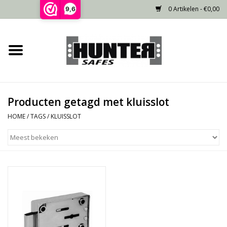
0 Artikelen - €0,00
9,6
Home
Voorraad
Producten getagd met kluisslot
Gecertificeerd
HOME
/
TAGS
/
KLUISSLOT
Niet gecertificeerd
Kluisdeur
Recente projecten
Opties