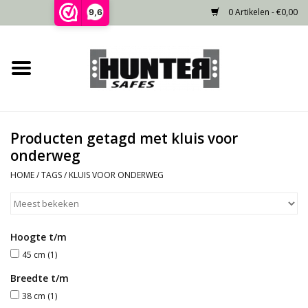
0 Artikelen - €0,00
9,6
Home
Voorraad
Producten getagd met kluis voor
Gecertificeerd
onderweg
HOME
/
TAGS
/
KLUIS VOOR ONDERWEG
Niet gecertificeerd
Kluisdeur
Hoogte t/m
45 cm
(1)
Recente projecten
Breedte t/m
38 cm
(1)
Opties