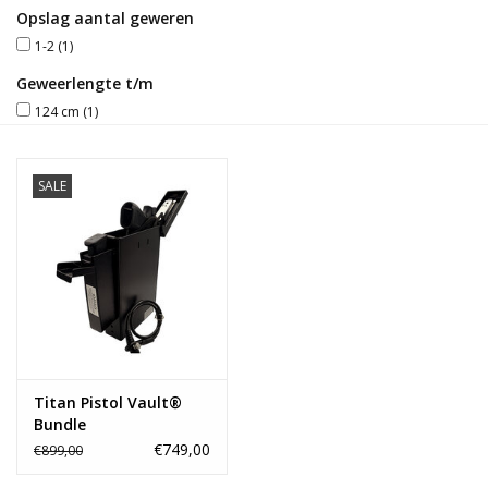
Opslag aantal geweren
Blog
1-2
(1)
Geweerlengte t/m
124 cm
(1)
SALE
Titan Pistol Vault®
Bundle
€749,00
€899,00