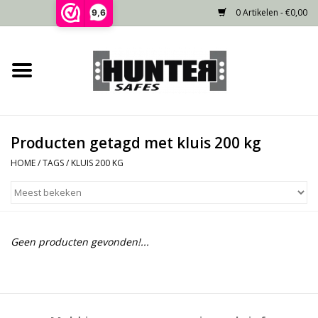
0 Artikelen - €0,00
9,6
Home
Voorraad
Producten getagd met kluis 200 kg
Gecertificeerd
HOME
/
TAGS
/
KLUIS 200 KG
Niet gecertificeerd
Kluisdeur
Geen producten gevonden!...
Recente projecten
Opties