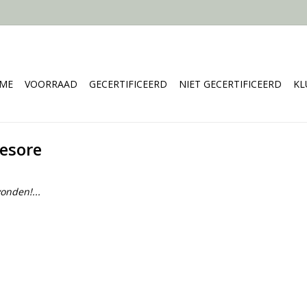
ME
VOORRAAD
GECERTIFICEERD
NIET GECERTIFICEERD
KL
resore
onden!...