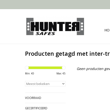
HO
Producten getagd met inter-t
Geen producten gev
Min: €
0
Max: €
5
VOORRAAD
GECERTIFICEERD