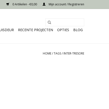
0 Artikelen - €0,00
Mijn account / Registreren
UISDEUR
RECENTE PROJECTEN
OPTIES
BLOG
HOME
/
TAGS
/
INTER-TRESORE