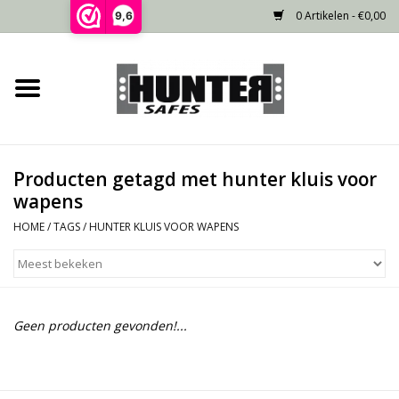
0 Artikelen - €0,00
9,6
Home
Voorraad
Producten getagd met hunter kluis voor
Gecertificeerd
wapens
HOME
/
TAGS
/
HUNTER KLUIS VOOR WAPENS
Niet gecertificeerd
Kluisdeur
Geen producten gevonden!...
Recente projecten
Opties