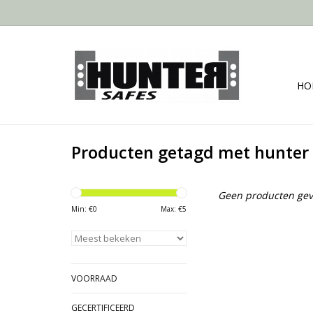
HO
Producten getagd met hunter
Geen producten gev
Min: €
0
Max: €
5
VOORRAAD
GECERTIFICEERD