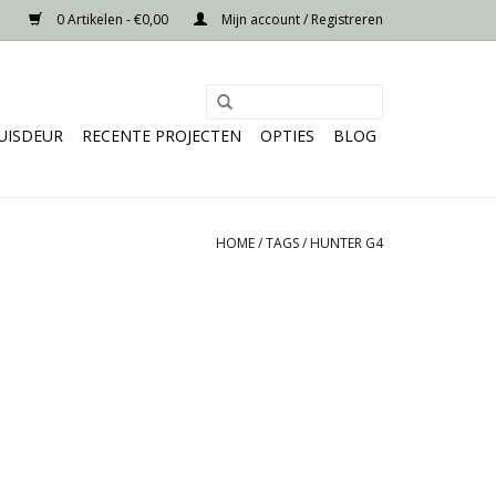
0 Artikelen - €0,00
Mijn account / Registreren
UISDEUR
RECENTE PROJECTEN
OPTIES
BLOG
HOME
/
TAGS
/
HUNTER G4