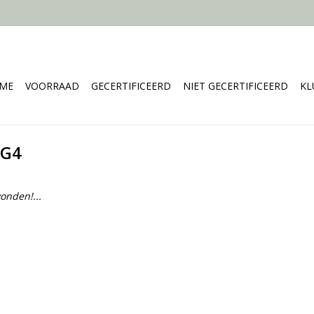
ME
VOORRAAD
GECERTIFICEERD
NIET GECERTIFICEERD
KL
 G4
onden!...