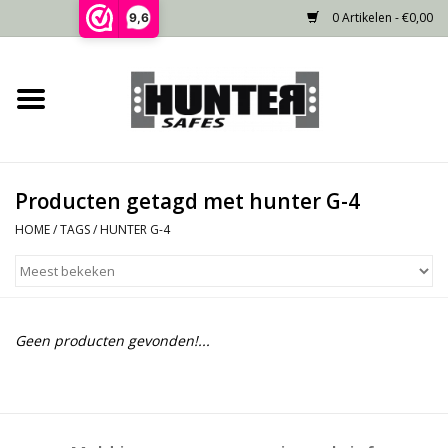
0 Artikelen - €0,00
9,6
Home
Voorraad
Producten getagd met hunter G-4
Gecertificeerd
HOME
/
TAGS
/
HUNTER G-4
Niet gecertificeerd
Kluisdeur
Geen producten gevonden!...
Recente projecten
Opties