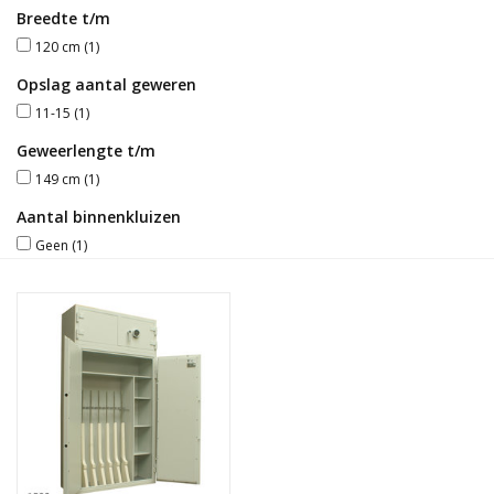
Breedte t/m
Blog
120 cm
(1)
Opslag aantal geweren
11-15
(1)
Geweerlengte t/m
149 cm
(1)
Aantal binnenkluizen
Geen
(1)