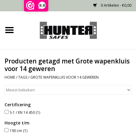
0 Artikelen - €0,00
9,6
Home
Voorraad
Producten getagd met Grote wapenkluis
Gecertificeerd
voor 14 geweren
HOME
/
TAGS
/
GROTE WAPENKLUIS VOOR 14 GEWEREN
Niet gecertificeerd
Kluisdeur
Certificering
S-1 / EN 14 450
(1)
Recente projecten
Hoogte t/m
190 cm
(1)
Opties