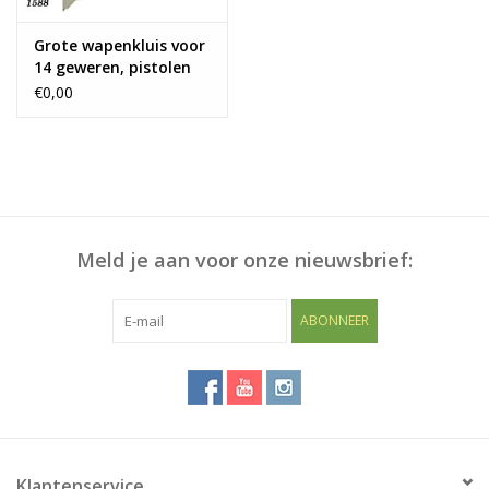
Grote wapenkluis voor
14 geweren, pistolen
en aparte munitiekluis
€0,00
Meld je aan voor onze nieuwsbrief:
ABONNEER
Klantenservice