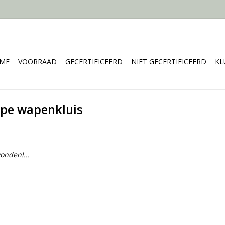
ME
VOORRAAD
GECERTIFICEERD
NIET GECERTIFICEERD
KL
pe wapenkluis
onden!...