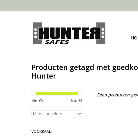
HO
Producten getagd met goedko
Hunter
Geen producten gev
Min: €
0
Max: €
5
VOORRAAD