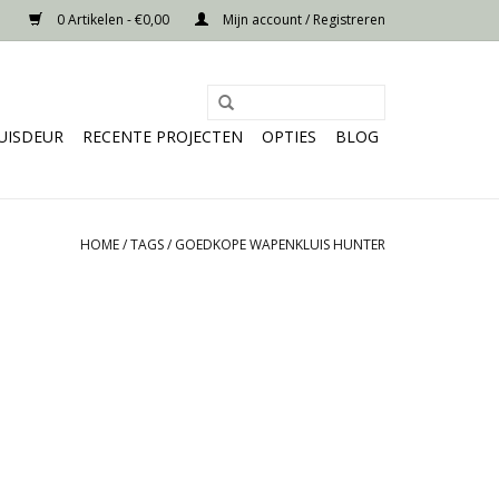
0 Artikelen - €0,00
Mijn account / Registreren
UISDEUR
RECENTE PROJECTEN
OPTIES
BLOG
HOME
/
TAGS
/
GOEDKOPE WAPENKLUIS HUNTER