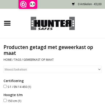
0 Artikelen - €0,00
9,6
Home
Voorraad
Producten getagd met geweerkast op
Gecertificeerd
maat
HOME
/
TAGS
/
GEWEERKAST OP MAAT
Niet gecertificeerd
Kluisdeur
Certificering
S-1 / EN 14 450
(1)
Recente projecten
Hoogte t/m
150 cm
(1)
Opties