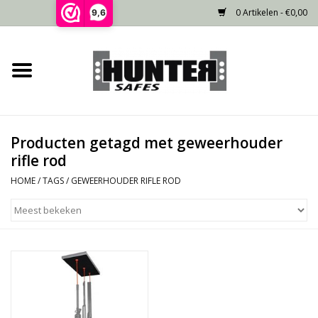
0 Artikelen - €0,00
9,6
Home
Voorraad
Producten getagd met geweerhouder
Gecertificeerd
rifle rod
HOME
/
TAGS
/
GEWEERHOUDER RIFLE ROD
Niet gecertificeerd
Kluisdeur
Recente projecten
Opties