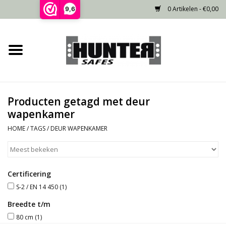
0 Artikelen - €0,00
9,6
Home
Voorraad
Producten getagd met deur
Gecertificeerd
wapenkamer
HOME
/
TAGS
/
DEUR WAPENKAMER
Niet gecertificeerd
Kluisdeur
Certificering
S-2 / EN 14 450
(1)
Recente projecten
Breedte t/m
80 cm
(1)
Opties