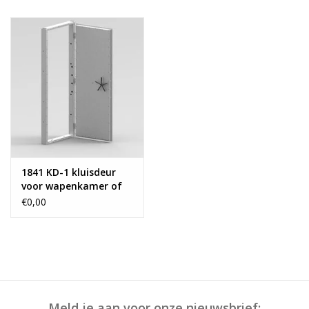
Blog
1841 KD-1 kluisdeur
voor wapenkamer of
archiefruimte
€0,00
Meld je aan voor onze nieuwsbrief: