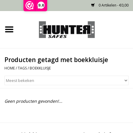
0 Artikelen - €0,00
9,6
Home
Voorraad
Producten getagd met boekkluisje
Gecertificeerd
HOME
/
TAGS
/
BOEKKLUISJE
Niet gecertificeerd
Kluisdeur
Geen producten gevonden!...
Recente projecten
Opties