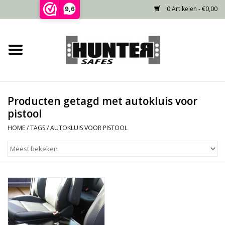
0 Artikelen - €0,00
9,6
Home
Voorraad
Producten getagd met autokluis voor
Gecertificeerd
pistool
HOME
/
TAGS
/
AUTOKLUIS VOOR PISTOOL
Niet gecertificeerd
Kluisdeur
Recente projecten
Opties