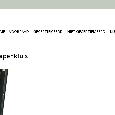
ME
VOORRAAD
GECERTIFICEERD
NIET GECERTIFICEERD
KL
apenkluis
m
geweren
zen
kg
NKELWAGEN