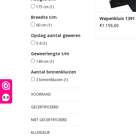
175 cm
(1)
Breedte t/m
Wapenkluis 1391 
60 cm
(1)
€1.159,00
Opslag aantal geweren
5-6
(1)
Geweerlengte t/m
149 cm
(1)
Aantal binnenkluizen
3 binnenkluizen
(1)
VOORRAAD
9,6
GECERTIFICEERD
NIET GECERTIFICEERD
KLUISDEUR