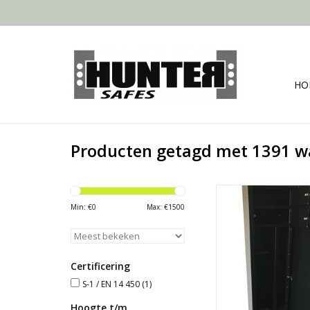
HO
Producten getagd met 1391 w
- 175x60 c
- Ruimte voor 5 
Min: €
0
Max: €
1500
- 3 binnenklui
- Vanaf 153 
TOEVOEGEN AAN WI
Certificering
S-1 / EN 14 450
(1)
Hoogte t/m