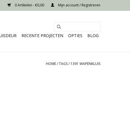
0 Artikelen - €0,00
Mijn account / Registreren
UISDEUR
RECENTE PROJECTEN
OPTIES
BLOG
HOME
/
TAGS
/
1391 WAPENKLUIS