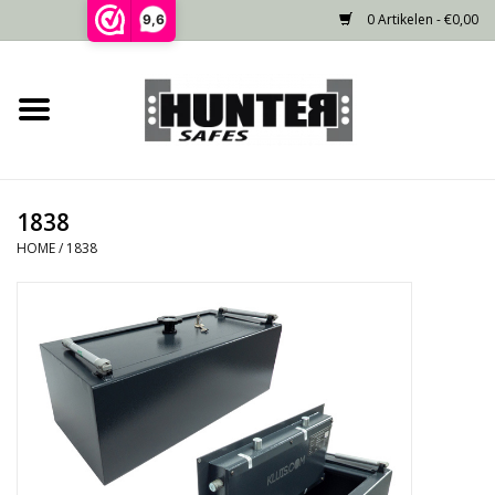
0 Artikelen - €0,00
9,6
Home
Voorraad
1838
Gecertificeerd
HOME
/
1838
Niet gecertificeerd
Kluisdeur
Recente projecten
Opties